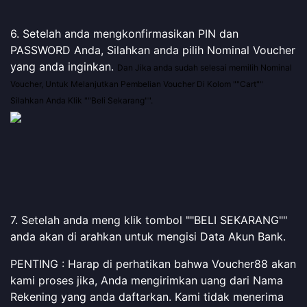
6. Setelah anda mengkonfirmasikan PIN dan
PASSWORD Anda, Silahkan anda pilih Nominal Voucher
yang anda inginkan.
Dan Jika anda sudah selesai memilih Nominal
Voucher, Untuk Melanjutkan Pembelian Voucher Di Kolom ""Cart""
Silahkan Anda Klik ""Beli Sekarang"".
7. Setelah anda meng klik tombol ""BELI SEKARANG""
anda akan di arahkan untuk mengisi Data Akun Bank.
PENTING : Harap di perhatikan bahwa Voucher88 akan
kami proses jika, Anda mengirimkan uang dari Nama
Rekening yang anda daftarkan. Kami tidak menerima