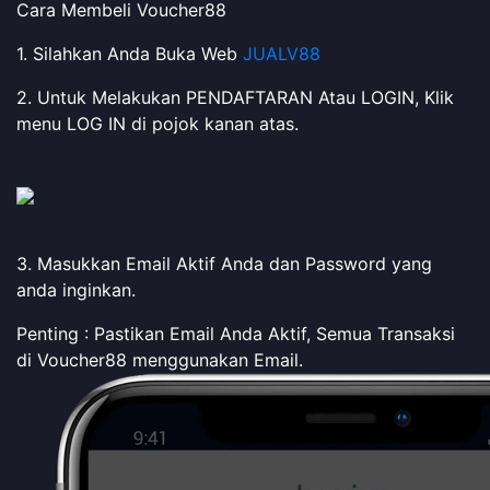
Cara Membeli Voucher88
1. Silahkan Anda Buka Web
JUALV88
2. Untuk Melakukan PENDAFTARAN Atau LOGIN, Klik
menu LOG IN di pojok kanan atas.
3. Masukkan Email Aktif Anda dan Password yang
anda inginkan.
Penting : Pastikan Email Anda Aktif, Semua Transaksi
di Voucher88 menggunakan Email.