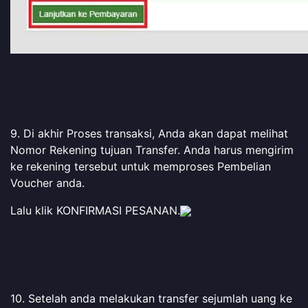
9. Di akhir Proses transaksi, Anda akan dapat melihat
Nomor Rekening tujuan Transfer. Anda harus mengirim
ke rekening tersebut untuk memproses Pembelian
Voucher anda.
Lalu klik KONFIRMASI PESANAN.
10. Setelah anda melakukan transfer sejumlah uang ke