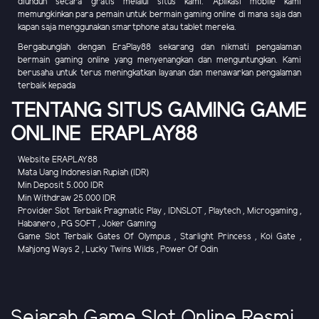
diunduh secara gratis melalui situs kami. Aplikasi mobile kami
memungkinkan para pemain untuk bermain gaming online di mana saja dan
kapan saja menggunakan smartphone atau tablet mereka.
Bergabunglah dengan EraPlay88 sekarang dan nikmati pengalaman
bermain gaming online yang menyenangkan dan menguntungkan. Kami
berusaha untuk terus meningkatkan layanan dan menawarkan pengalaman
terbaik kepada
TENTANG SITUS GAMING GAME
ONLINE ERAPLAY88
Website ERAPLAY88
Mata Uang Indonesian Rupiah (IDR)
Min Deposit 5.000 IDR
Min Withdraw 25.000 IDR
Provider Slot Terbaik Pragmatic Play , IDNSLOT , Playtech , Microgaming ,
Habanero , PG SOFT , Joker Gaming
Game Slot Terbaik Gates Of Olympus , Starlight Princess , Koi Gate ,
Mahjong Ways 2 , Lucky Twins Wilds , Power Of Odin
Sejarah Game Slot Online Resmi