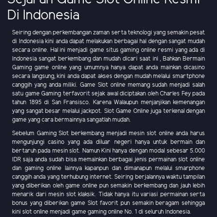
Di Indonesia
Seiring dengan perkembangan zaman serta teknologi yang semakin pesat
di Indonesia kini anda dapat melakukan berbagai hal dengan sangat mudah
secara online. Hal ini menjadi game situs gaming online resmi yang ada di
Indonesia sangat berkembang dan mudah dicari saat ini , Bahkan Bermain
Gaming game online yang umumnya hanya dapat anda mainkan dicasino
secara langsung, kini anda dapat akses dengan mudah melalui smartphone
canggih yang anda miliki. Game Slot online memang sudah menjadi salah
satu game Gaming terfavorit sejak awal diciptakan oleh Charles Fey pada
tahun 1895 di San Fransisco. Karena Walaupun menjanjikan kemenangan
yang sangat besar melalui jackpot. Slot Game Online juga terkenal dengan
game yang cara bermainnya sangatlah mudah.
Sebelum Gaming Slot berkembang menjadi mesin slot online anda harus
mengunjungi casino yang ada diluar negeri hanya untuk bermain dan
bertaruh pada mesin slot. Namun Kini hanya dengan modal sebesar 5.000
IDR saja anda sudah bisa memainkan berbagai jenis permainan slot online
dan gaming online lainnya kapanpun dan dimanapun melalui smarphone
canggih anda yang terhubung internet. Seiring berjalannya waktu tampilan
yang diberikan oleh game online pun semakin berkembang dan jauh lebih
menarik dari mesin slot klaksik. Tidak hanya itu variasi permainan serta
bonus yang diberikan game Slot favorit pun semakin beragam sehingga
kini slot online menjadi game gaming online No. 1 di seluruh Indonesia.