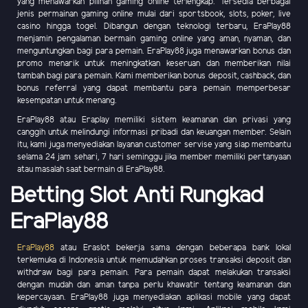
yang menawarkan pilihan gaming online terlengkap. Tersedia berbagai
jenis permainan gaming online mulai dari sportsbook, slots, poker, live
casino hingga togel. Dibangun dengan teknologi terbaru, EraPlay88
menjamin pengalaman bermain gaming online yang aman, nyaman, dan
menguntungkan bagi para pemain. EraPlay88 juga menawarkan bonus dan
promo menarik untuk meningkatkan keseruan dan memberikan nilai
tambah bagi para pemain. Kami memberikan bonus deposit, cashback, dan
bonus referral yang dapat membantu para pemain memperbesar
kesempatan untuk menang.
EraPlay88 atau Eraplay memiliki sistem keamanan dan privasi yang
canggih untuk melindungi informasi pribadi dan keuangan member. Selain
itu, kami juga menyediakan layanan customer servise yang siap membantu
selama 24 jam sehari, 7 hari seminggu jika member memiliki pertanyaan
atau masalah saat bermain di EraPlay88.
Betting Slot Anti Rungkad
EraPlay88
EraPlay88
atau Eraslot bekerja sama dengan beberapa bank lokal
terkemuka di Indonesia untuk memudahkan proses transaksi deposit dan
withdraw bagi para pemain. Para pemain dapat melakukan transaksi
dengan mudah dan aman tanpa perlu khawatir tentang keamanan dan
kepercayaan. EraPlay88 juga menyediakan aplikasi mobile yang dapat