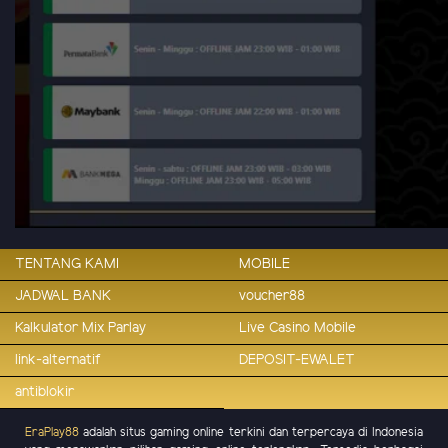
TENTANG KAMI
MOBILE
JADWAL BANK
voucher88
Kalkulator Mix Parlay
Live Casino Mobile
link-alternatif
DEPOSIT-EWALET
antiblokir
EraPlay88
adalah situs gaming online terkini dan terpercaya di Indonesia