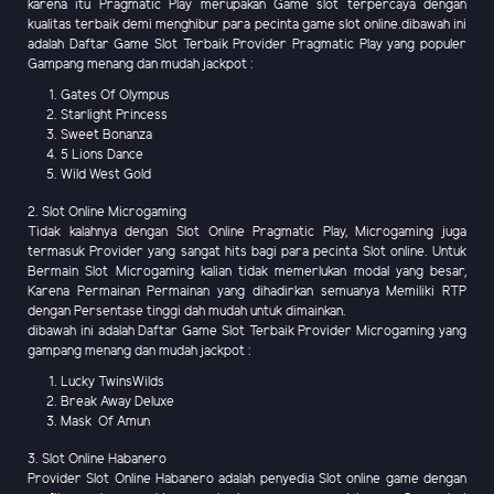
karena itu Pragmatic Play merupakan Game slot terpercaya dengan
kualitas terbaik demi menghibur para pecinta game slot online.dibawah ini
adalah Daftar Game Slot Terbaik Provider Pragmatic Play yang populer
Gampang menang dan mudah jackpot :
Gates Of Olympus
Starlight Princess
Sweet Bonanza
5 Lions Dance
Wild West Gold
2. Slot Online Microgaming
Tidak kalahnya dengan Slot Online Pragmatic Play, Microgaming juga
termasuk Provider yang sangat hits bagi para pecinta Slot online. Untuk
Bermain Slot Microgaming kalian tidak memerlukan modal yang besar,
Karena Permainan Permainan yang dihadirkan semuanya Memiliki RTP
dengan Persentase tinggi dah mudah untuk dimainkan.
dibawah ini adalah Daftar Game Slot Terbaik Provider Microgaming yang
gampang menang dan mudah jackpot :
Lucky TwinsWilds
Break Away Deluxe
Mask Of Amun
3. Slot Online Habanero
Provider Slot Online Habanero adalah penyedia Slot online game dengan