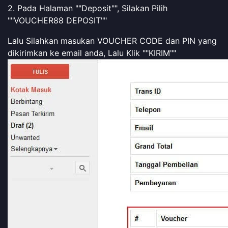
2. Pada Halaman ""Deposit"", Silakan Pilih
""VOUCHER88 DEPOSIT""
Lalu Silahkan masukan VOUCHER CODE dan PIN yang
dikirimkan ke email anda, Lalu Klik ""KIRIM""